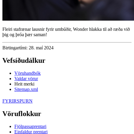
Fleiri stafrænar lausnir fyrir umbúðir, Wonder hlakka til að ræða við
þig og þróa þær saman!
Birtingartími: 28. maí 2024
Vefsíðudálkur
Vöruhandbók
Valdar vörur
Heit merki
Sitemap.xml
FYRIRSPURN
Vöruflokkur
Fjölpassaprentari
Einfaldur prentari