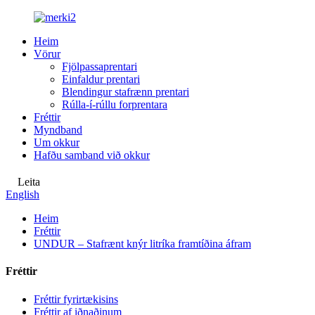
Heim
Vörur
Fjölpassaprentari
Einfaldur prentari
Blendingur stafrænn prentari
Rúlla-í-rúllu forprentara
Fréttir
Myndband
Um okkur
Hafðu samband við okkur
Leita
English
Heim
Fréttir
UNDUR – Stafrænt knýr litríka framtíðina áfram
Fréttir
Fréttir fyrirtækisins
Fréttir af iðnaðinum