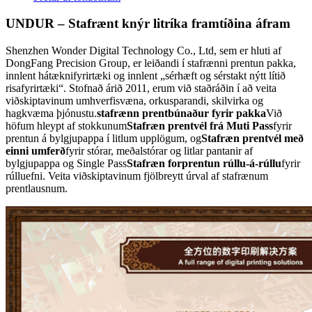
UNDUR – Stafrænt knýr litríka framtíðina áfram
Shenzhen Wonder Digital Technology Co., Ltd, sem er hluti af
DongFang Precision Group, er leiðandi í stafrænni prentun pakka,
innlent hátæknifyrirtæki og innlent „sérhæft og sérstakt nýtt lítið
risafyrirtæki“. Stofnað árið 2011, erum við staðráðin í að veita
viðskiptavinum umhverfisvæna, orkusparandi, skilvirka og
hagkvæma þjónustu.
stafrænn prentbúnaður fyrir pakka
Við
höfum hleypt af stokkunum
Stafræn prentvél frá Muti Pass
fyrir
prentun á bylgjupappa í litlum upplögum, og
Stafræn prentvél með
einni umferð
fyrir stórar, meðalstórar og litlar pantanir af
bylgjupappa og Single Pass
Stafræn forprentun rúllu-á-rúllu
fyrir
rúlluefni. Veita viðskiptavinum fjölbreytt úrval af stafrænum
prentlausnum.