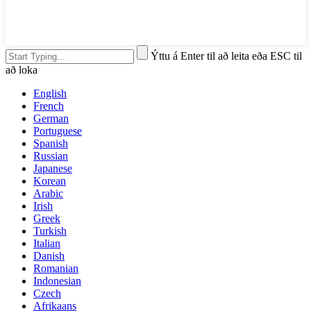
Ýttu á Enter til að leita eða ESC til
að loka
English
French
German
Portuguese
Spanish
Russian
Japanese
Korean
Arabic
Irish
Greek
Turkish
Italian
Danish
Romanian
Indonesian
Czech
Afrikaans