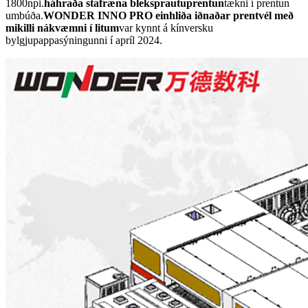
1800npi.
háhraða stafræna bleksprautuprentun
tækni í prentun
umbúða.
WONDER INNO PRO einhliða iðnaðar prentvél með
mikilli nákvæmni í litum
var kynnt á kínversku
bylgjupappasýningunni í apríl 2024.