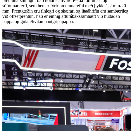
prentunarstillingu. Það notar sjálfvirkt Feida fóðrunar- og
söfnunarkerfi, sem hentar fyrir prentunarefni með þykkt 1,2 mm-20
mm. Prentgæðin eru fínlegri og skærari og litaáhrifin eru sambærileg
við offsetprentun. Það er einnig afturábakssamhæft við húðaðan
pappa og gulan/hvítan nautgripapappa.