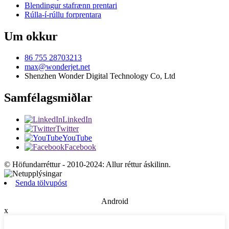
Blendingur stafrænn prentari
Rúlla-í-rúllu forprentara
Um okkur
86 755 28703213
max@wonderjet.net
Shenzhen Wonder Digital Technology Co, Ltd
Samfélagsmiðlar
LinkedIn
Twitter
YouTube
Facebook
© Höfundarréttur - 2010-2024: Allur réttur áskilinn.
Senda tölvupóst
Android
x