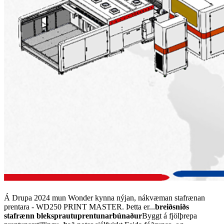
Á Drupa 2024 mun Wonder kynna nýjan, nákvæman stafrænan
prentara - WD250 PRINT MASTER. Þetta er...
breiðsniðs
stafrænn bleksprautuprentunarbúnaður
Byggt á fjölþrepa