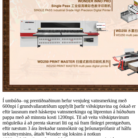
Í umbúða- og prentiðnaðinum hefur venjuleg vatnsmerking með
600npi í grundvallaratriðum uppfyllt þarfir viðskiptavina og óskað er
eftir lausnum með háskerpu vatnsmerkingu og litprentun á húðuðum
pappa með að minnsta kosti 1200npi. Til að veita viðskiptavinum
möguleika á að prenta skærari liti og ná fram fínlegri prentgæðum,
eftir næstum 3 ára ítrekaðar rannsóknir og þróunarprófanir af hálfu
tækniteymisins, áttaði Wonder sig loksins á notkun